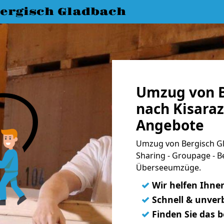
ergisch Gladbach
Umzug von B
nach Kisaraz
Angebote
Umzug von Bergisch Gl
Sharing - Groupage - B
Überseeumzüge.
✓
Wir helfen Ihne
✓
Schnell & unverb
✓
Finden Sie das 