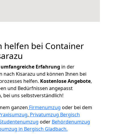
 helfen bei Container
sarazu
r
umfangreiche Erfahrung
in der
 nach Kisarazu und können Ihnen bei
prozesses helfen.
K
ostenlose Angebote
,
ben und Bedürfnissen angepasst
 bei uns selbstverständlich!
einem ganzen
Firmenumzug
oder bei dem
Praxisumzug
,
Privatumzug Bergisch
Studentenumzug
oder
Behördenumzug
oumzug in Bergisch Gladbach.