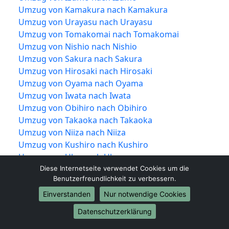
Umzug von Kamakura nach Kamakura
Umzug von Urayasu nach Urayasu
Umzug von Tomakomai nach Tomakomai
Umzug von Nishio nach Nishio
Umzug von Sakura nach Sakura
Umzug von Hirosaki nach Hirosaki
Umzug von Oyama nach Oyama
Umzug von Iwata nach Iwata
Umzug von Obihiro nach Obihiro
Umzug von Takaoka nach Takaoka
Umzug von Niiza nach Niiza
Umzug von Kushiro nach Kushiro
Umzug von Ube nach Ube
Umzug von Hadano nach Hadano
Diese Internetseite verwendet Cookies um die
Benutzerfreundlichkeit zu verbessern.
Umzug von Miyakonojō nach Miyakonojō
Umzug von Matsusaka nach Matsusaka
Einverstanden
Nur notwendige Cookies
Umzug von Ōgaki nach Ōgaki
Datenschutzerklärung
Umzug von Hitachinaka nach Hitachinaka