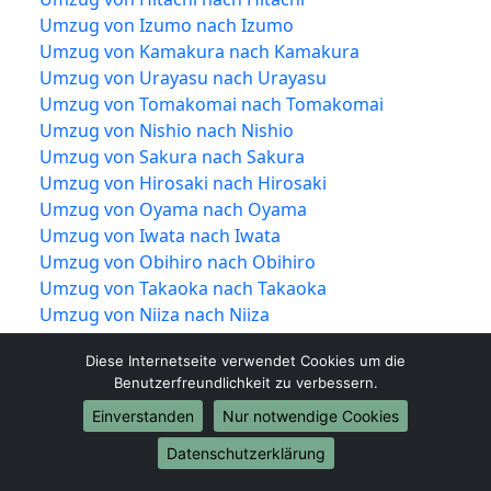
Umzug von Izumo nach Izumo
Umzug von Kamakura nach Kamakura
Umzug von Urayasu nach Urayasu
Umzug von Tomakomai nach Tomakomai
Umzug von Nishio nach Nishio
Umzug von Sakura nach Sakura
Umzug von Hirosaki nach Hirosaki
Umzug von Oyama nach Oyama
Umzug von Iwata nach Iwata
Umzug von Obihiro nach Obihiro
Umzug von Takaoka nach Takaoka
Umzug von Niiza nach Niiza
Umzug von Kushiro nach Kushiro
Diese Internetseite verwendet Cookies um die
Umzug von Ube nach Ube
Benutzerfreundlichkeit zu verbessern.
Umzug von Hadano nach Hadano
Einverstanden
Nur notwendige Cookies
Umzug von Miyakonojō nach Miyakonojō
Umzug von Matsusaka nach Matsusaka
Datenschutzerklärung
Umzug von Ōgaki nach Ōgaki