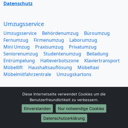
Datenschutz
Umzugsservice
Umzugsservice
Behördenumzug
Büroumzug
Fernumzug
Firmenumzug
Laborumzug
Mini Umzug
Praxisumzug
Privatumzug
Seniorenumzug
Studentenumzug
Beiladung
Entrümpelung
Halteverbotszone
Klaviertransport
Möbellift
Haushaltsauflösung
Möbeltaxi
Möbelmitfahrzentrale
Umzugskartons
Diese Internetseite verwendet Cookies um die
Benutzerfreundlichkeit zu verbessern.
Einverstanden
Nur notwendige Cookies
Europa-Umzüge
Datenschutzerklärung
Umzug von Bergisch Gladbach nach Belarus
Umzug von Bergisch Gladbach nach Belgien