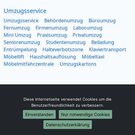
Umzugsservice
Umzugsservice
Behördenumzug
Büroumzug
Fernumzug
Firmenumzug
Laborumzug
Mini Umzug
Praxisumzug
Privatumzug
Seniorenumzug
Studentenumzug
Beiladung
Entrümpelung
Halteverbotszone
Klaviertransport
Möbellift
Haushaltsauflösung
Möbeltaxi
Möbelmitfahrzentrale
Umzugskartons
Diese Internetseite verwendet Cookies um die
Europa-Umzüge
Benutzerfreundlichkeit zu verbessern.
Umzug von Bergisch Gladbach nach Belarus
Einverstanden
Nur notwendige Cookies
Umzug von Bergisch Gladbach nach Belgien
Datenschutzerklärung
Umzug von Bergisch Gladbach nach Bulgarien
Umzug von Bergisch Gladbach nach Dänemark