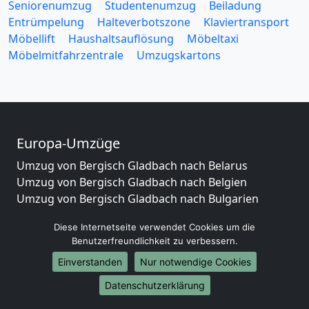
Seniorenumzug
Studentenumzug
Beiladung
Entrümpelung
Halteverbotszone
Klaviertransport
Möbellift
Haushaltsauflösung
Möbeltaxi
Möbelmitfahrzentrale
Umzugskartons
Europa-Umzüge
Umzug von Bergisch Gladbach nach Belarus
Umzug von Bergisch Gladbach nach Belgien
Umzug von Bergisch Gladbach nach Bulgarien
Umzug von Bergisch Gladbach nach Dänemark
Diese Internetseite verwendet Cookies um die
Umzug von Bergisch Gladbach nach England
Benutzerfreundlichkeit zu verbessern.
Umzug von Bergisch Gladbach nach Portugal
Einverstanden
Nur notwendige Cookies
Umzug von Bergisch Gladbach nach Bosnien
und Herzegowina
Datenschutzerklärung
Umzug von Bergisch Gladbach nach Irland