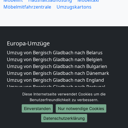
Möbelmitfahrzentrale
Umzugskartons
Europa-Umzüge
Umzug von Bergisch Gladbach nach Belarus
Umzug von Bergisch Gladbach nach Belgien
Umzug von Bergisch Gladbach nach Bulgarien
Umzug von Bergisch Gladbach nach Dänemark
Umzug von Bergisch Gladbach nach England
Umzug von Bergisch Gladbach nach Portugal
Umzug von Bergisch Gladbach nach Bosnien
Diese Internetseite verwendet Cookies um die
und Herzegowina
Benutzerfreundlichkeit zu verbessern.
Umzug von Bergisch Gladbach nach Irland
Einverstanden
Nur notwendige Cookies
Umzug von Bergisch Gladbach nach Lettland
Datenschutzerklärung
Umzug von Bergisch Gladbach nach Zypern
Umzug von Bergisch Gladbach nach Kroatien