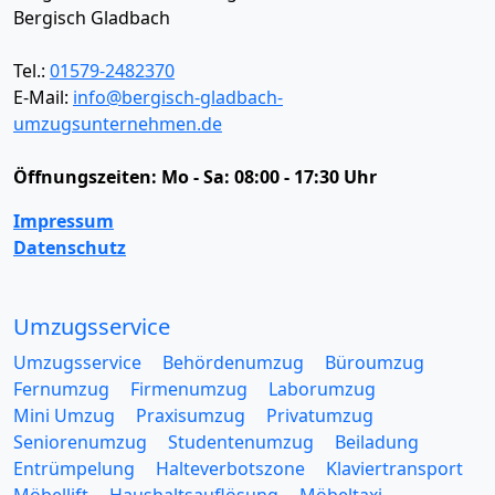
Bergisch Gladbach
Tel.:
01579-2482370
E-Mail:
info@bergisch-gladbach-
umzugsunternehmen.de
Öffnungszeiten:
Mo - Sa: 08:00 - 17:30 Uhr
Impressum
Datenschutz
Umzugsservice
Umzugsservice
Behördenumzug
Büroumzug
Fernumzug
Firmenumzug
Laborumzug
Mini Umzug
Praxisumzug
Privatumzug
Seniorenumzug
Studentenumzug
Beiladung
Entrümpelung
Halteverbotszone
Klaviertransport
Möbellift
Haushaltsauflösung
Möbeltaxi