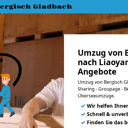
ergisch Gladbach
Umzug von B
nach Liaoyan
Angebote
Umzug von Bergisch Gl
Sharing - Groupage - B
Überseeumzüge.
✓
Wir helfen Ihne
✓
Schnell & unverb
✓
Finden Sie das 