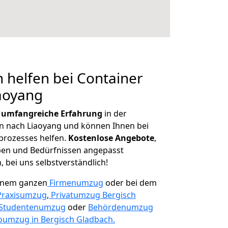
 helfen bei Container
aoyang
r
umfangreiche Erfahrung
in der
 nach Liaoyang und können Ihnen bei
prozesses helfen.
K
ostenlose Angebote
,
ben und Bedürfnissen angepasst
 bei uns selbstverständlich!
einem ganzen
Firmenumzug
oder bei dem
Praxisumzug
,
Privatumzug Bergisch
Studentenumzug
oder
Behördenumzug
oumzug in Bergisch Gladbach.