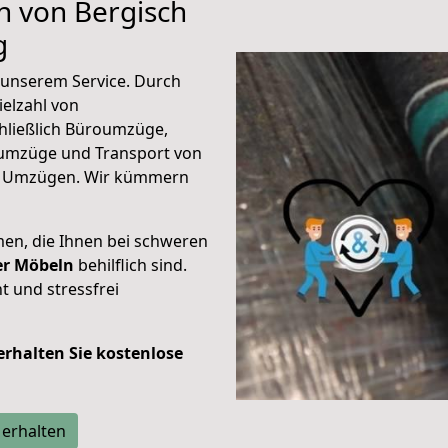
n von Bergisch
g
unserem Service. Durch
elzahl von
hließlich Büroumzüge,
umzüge und Transport von
n Umzügen. Wir kümmern
men, die Ihnen bei schweren
der Möbeln
behilflich sind.
t und stressfrei
 erhalten Sie kostenlose
 erhalten