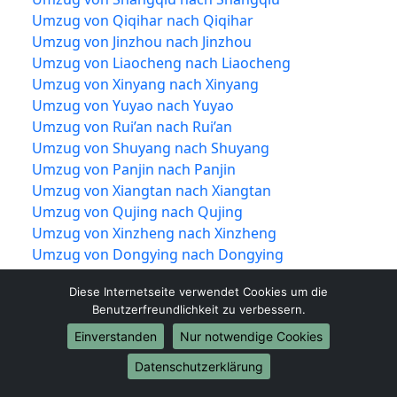
Umzug von Qiqihar nach Qiqihar
Umzug von Jinzhou nach Jinzhou
Umzug von Liaocheng nach Liaocheng
Umzug von Xinyang nach Xinyang
Umzug von Yuyao nach Yuyao
Umzug von Rui’an nach Rui’an
Umzug von Shuyang nach Shuyang
Umzug von Panjin nach Panjin
Umzug von Xiangtan nach Xiangtan
Umzug von Qujing nach Qujing
Umzug von Xinzheng nach Xinzheng
Umzug von Dongying nach Dongying
Umzug von Jiujiang nach Jiujiang
Diese Internetseite verwendet Cookies um die
Umzug von Shiyan nach Shiyan
Benutzerfreundlichkeit zu verbessern.
Umzug von Jīngzhōu nach Jīngzhōu
Einverstanden
Nur notwendige Cookies
Umzug von Yueqing nach Yueqing
Umzug von Tengzhou nach Tengzhou
Datenschutzerklärung
Umzug von Nan’an nach Nan’an