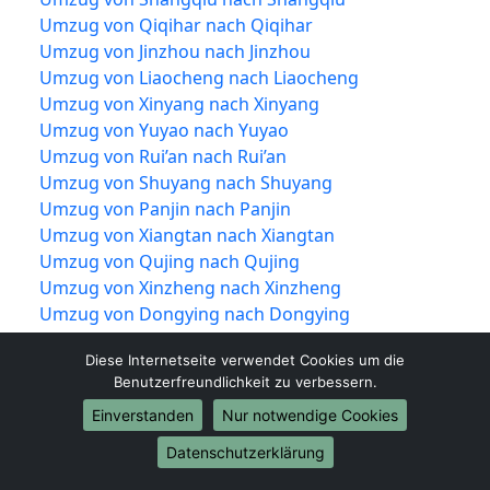
Umzug von Qiqihar nach Qiqihar
Umzug von Jinzhou nach Jinzhou
Umzug von Liaocheng nach Liaocheng
Umzug von Xinyang nach Xinyang
Umzug von Yuyao nach Yuyao
Umzug von Rui’an nach Rui’an
Umzug von Shuyang nach Shuyang
Umzug von Panjin nach Panjin
Umzug von Xiangtan nach Xiangtan
Umzug von Qujing nach Qujing
Umzug von Xinzheng nach Xinzheng
Umzug von Dongying nach Dongying
Umzug von Jiujiang nach Jiujiang
Diese Internetseite verwendet Cookies um die
Umzug von Shiyan nach Shiyan
Benutzerfreundlichkeit zu verbessern.
Umzug von Jīngzhōu nach Jīngzhōu
Einverstanden
Nur notwendige Cookies
Umzug von Yueqing nach Yueqing
Umzug von Tengzhou nach Tengzhou
Datenschutzerklärung
Umzug von Nan’an nach Nan’an