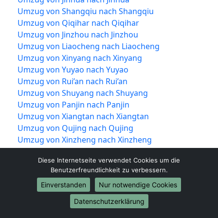
Umzug von Shangqiu nach Shangqiu
Umzug von Qiqihar nach Qiqihar
Umzug von Jinzhou nach Jinzhou
Umzug von Liaocheng nach Liaocheng
Umzug von Xinyang nach Xinyang
Umzug von Yuyao nach Yuyao
Umzug von Rui’an nach Rui’an
Umzug von Shuyang nach Shuyang
Umzug von Panjin nach Panjin
Umzug von Xiangtan nach Xiangtan
Umzug von Qujing nach Qujing
Umzug von Xinzheng nach Xinzheng
Umzug von Dongying nach Dongying
Diese Internetseite verwendet Cookies um die
Umzug von Jiujiang nach Jiujiang
Benutzerfreundlichkeit zu verbessern.
Umzug von Shiyan nach Shiyan
Einverstanden
Nur notwendige Cookies
Umzug von Jīngzhōu nach Jīngzhōu
Umzug von Yueqing nach Yueqing
Datenschutzerklärung
Umzug von Tengzhou nach Tengzhou